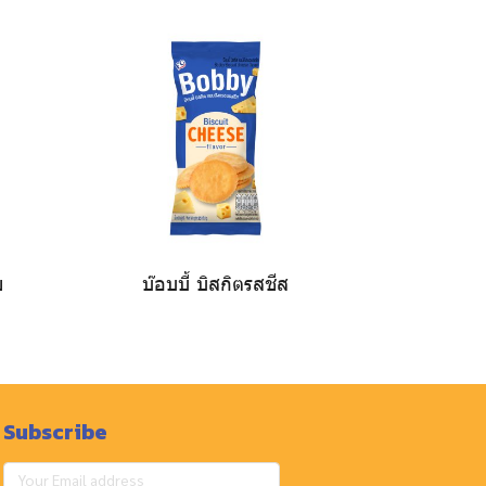
ย
บ๊อบบี้ บิสกิตรสชีส
Subscribe