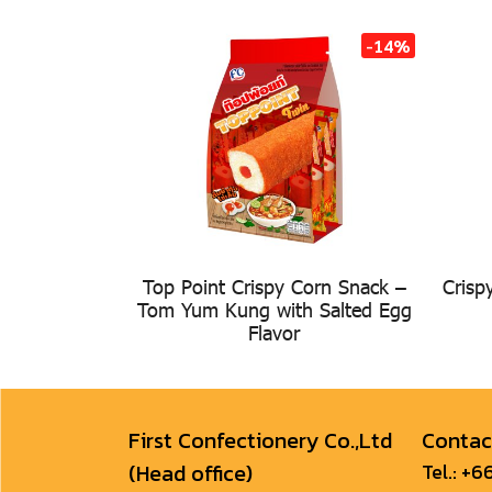
-14%
Top Point Crispy Corn Snack –
Crisp
Tom Yum Kung with Salted Egg
Flavor
First Confectionery Co.,Ltd
Contac
(Head office)
Tel.:
+66