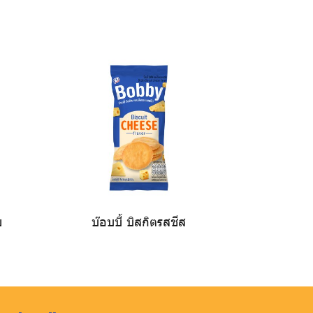
ย
บ๊อบบี้ บิสกิตรสชีส