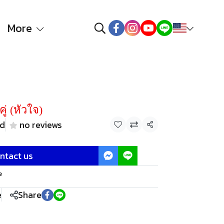
More
ู่ (หัวใจ)
ld
no reviews
Share
ntact us
e
e
Share