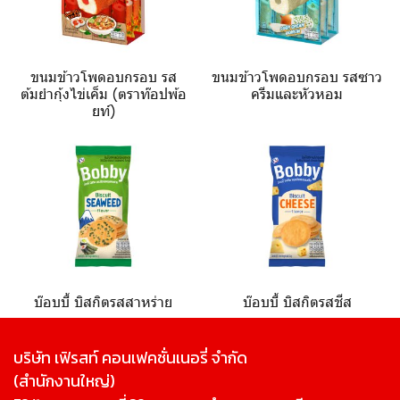
ขนมข้าวโพดอบกรอบ รส
ขนมข้าวโพดอบกรอบ รสซาว
ต้มยำกุ้งไข่เค็ม (ตราท๊อปพ้อ
ครีมและหัวหอม
ยท์)
บ๊อบบี้ บิสกิตรสสาหร่าย
บ๊อบบี้ บิสกิตรสชีส
บริษัท เฟิรสท์ คอนเฟคชั่นเนอรี่ จํากัด
(สํานักงานใหญ่)