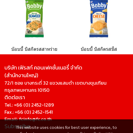
บ๊อบบี้ บิสกิตรสสาหร่าย
บ๊อบบี้ บิสกิตรสชีส
บริษัท เฟิรสท์ คอนเฟคชั่นเนอรี่ จํากัด
(สํานักงานใหญ่)
72/1 ซอย บางกระดี่ 32 แขวงแสมดำ เขตบางขุนเทียน
กรุงเทพมหานคร 10150
ติดต่อเรา
Tel.:
+66 (0) 2452-1289
Fax.: +66 (0) 2452-1541
Email:
fcinfo@fc.co.th
Subscribe
This website uses cookies for best user experience, to