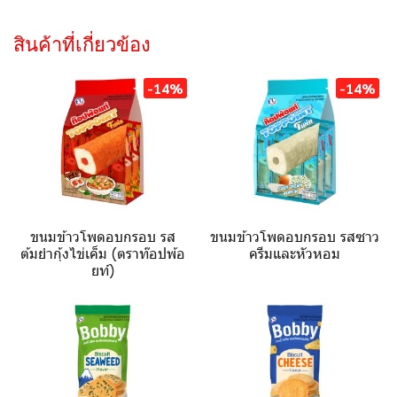
สินค้าที่เกี่ยวข้อง
-14%
-14%
ขนมข้าวโพดอบกรอบ รส
ขนมข้าวโพดอบกรอบ รสซาว
ต้มยำกุ้งไข่เค็ม (ตราท๊อปพ้อ
ครีมและหัวหอม
ยท์)