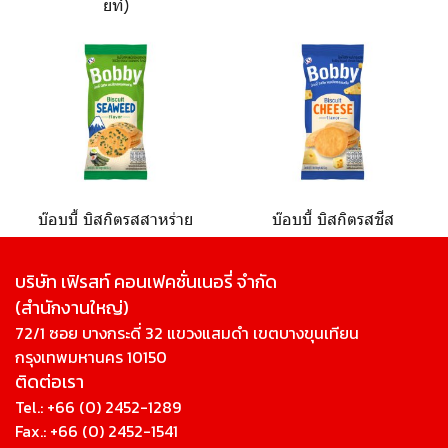
ยท์)
บ๊อบบี้ บิสกิตรสสาหร่าย
บ๊อบบี้ บิสกิตรสชีส
บริษัท เฟิรสท์ คอนเฟคชั่นเนอรี่ จํากัด
(สํานักงานใหญ่)
72/1 ซอย บางกระดี่ 32 แขวงแสมดำ เขตบางขุนเทียน
กรุงเทพมหานคร 10150
ติดต่อเรา
Tel.:
+66 (0) 2452-1289
Fax.: +66 (0) 2452-1541